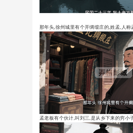
那年头,徐州城里有个开绸缎庄的,姓孟,人称
孟老板有个伙计,叫刘三,是从乡下来的穷小子