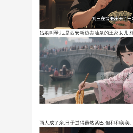
姑娘叫翠儿,是西安桥边卖油条的王家女儿,
两人成了亲,日子过得虽然紧巴,但和和美美