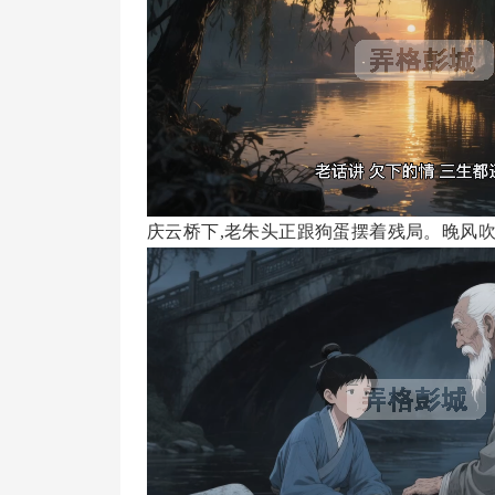
庆云桥下,老朱头正跟狗蛋摆着残局。晚风吹