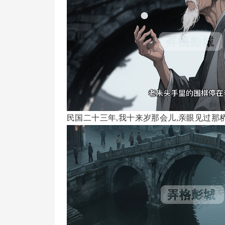
民国二十三年,我十来岁那会儿,亲眼见过那