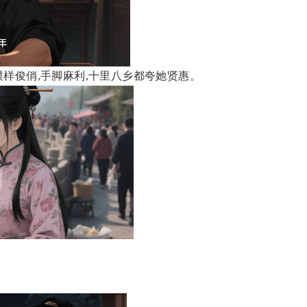
模样俊俏,手脚麻利,十里八乡都夸她贤惠。
。