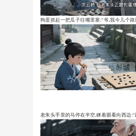
狗蛋抓起一把瓜子往嘴里塞:"爷,我今儿个
老朱头手里的马停在半空,眯着眼看向西边: