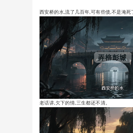
西安桥的水,流了几百年,可有些债,不是淹
老话讲,欠下的情,三生都还不清。