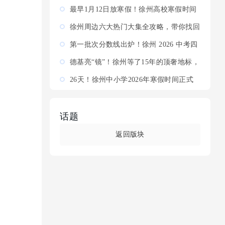
菜市场，金鹰新...
最早1月12日放寒假！徐州高校寒假时间
出炉，中小学2月7日...
徐州周边六大热门大集全攻略，带你找回
儿时的记忆与味...
第一批次分数线出炉！徐州 2026 中考四
星高中投档线公布...
德基亮“镜”！徐州等了15年的顶奢地标，
2026年正式倒计时
26天！徐州中小学2026年寒假时间正式
公布，2月7日放假，3...
话题
返回版块