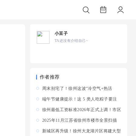
小豆子
TA还没有介绍自己~
作者推荐
周末别宅了！徐州这波“冷空气+热活
动”组合拳，本地人...
端午节健康提示！这 5 类人吃粽子要注
意，附应急就医电话
徐州最低工资标准2026年正式上调！市区
2430元/月，五县（...
‌2025年11月江苏省徐州市楼市全景扫描
新城区再升级！徐州大龙湖片区将建大型