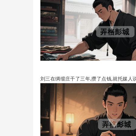
刘三在绸缎庄干了三年,攒了点钱,就托媒人