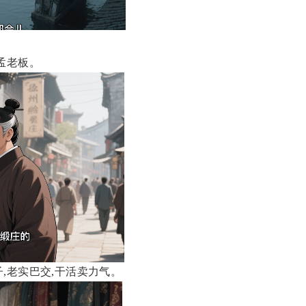
孟老板。
,老实巴交,干活卖力气。