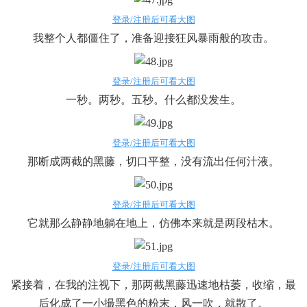
登录/注册后可看大图
我整个人都僵住了，准备迎接狂风暴雨般的攻击。
登录/注册后可看大图
一秒。两秒。五秒。什么都没发生。
登录/注册后可看大图
那断成两截的黑藤，切口平整，没有流出任何汁液。
登录/注册后可看大图
它就那么静静地躺在地上，仿佛本来就是两段枯木。
登录/注册后可看大图
紧接着，在我的注视下，那两截黑藤迅速地枯萎，收缩，最
后化成了一小撮黑色的粉末，风一吹，就散了。