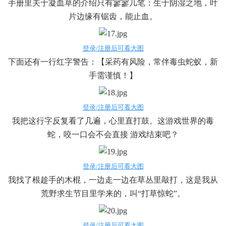
手册里关于凝血草的介绍只有寥寥几笔：生于阴湿之地，叶
片边缘有锯齿，能止血。
登录/注册后可看大图
下面还有一行红字警告：【采药有风险，常伴毒虫蛇蚁，新
手需谨慎！】
登录/注册后可看大图
我把这行字反复看了几遍，心里直打鼓。这游戏世界的毒
蛇，咬一口会不会直接 游戏结束吧？
登录/注册后可看大图
我找了根趁手的木棍，一边走一边在草丛里敲打，这是我从
荒野求生节目里学来的，叫“打草惊蛇”。
登录/注册后可看大图