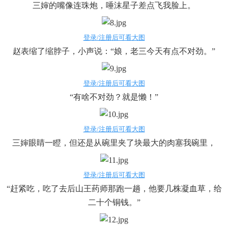
三婶的嘴像连珠炮，唾沫星子差点飞我脸上。
登录/注册后可看大图
赵表缩了缩脖子，小声说：“娘，老三今天有点不对劲。”
登录/注册后可看大图
“有啥不对劲？就是懒！”
登录/注册后可看大图
三婶眼睛一瞪，但还是从碗里夹了块最大的肉塞我碗里，
登录/注册后可看大图
“赶紧吃，吃了去后山王药师那跑一趟，他要几株凝血草，给
二十个铜钱。”