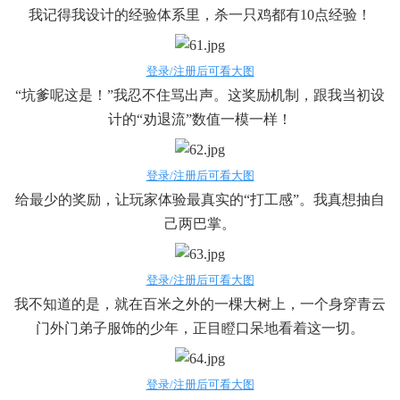
我记得我设计的经验体系里，杀一只鸡都有10点经验！
登录/注册后可看大图
“坑爹呢这是！”我忍不住骂出声。这奖励机制，跟我当初设
计的“劝退流”数值一模一样！
登录/注册后可看大图
给最少的奖励，让玩家体验最真实的“打工感”。我真想抽自
己两巴掌。
登录/注册后可看大图
我不知道的是，就在百米之外的一棵大树上，一个身穿青云
门外门弟子服饰的少年，正目瞪口呆地看着这一切。
登录/注册后可看大图