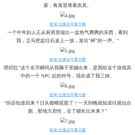
菜，角落里堆着农具。
登录/注册后可看大图
一个中年妇人正从厨房里端出一盆热气腾腾的东西，看到
我，立马把盆往石桌上一放，发出“砰”的一声。“
登录/注册后可看大图
唠叨红”这个名字瞬间从我脑子里蹦出来，是我给这个游戏其
中的一个 NPC 起的外号，现在成了我三婶。
登录/注册后可看大图
“你还知道回来？日头都晒屁股了！一天到晚就知道往观仙台
跑，那地方邪性，去了能长出米来？”
登录/注册后可看大图