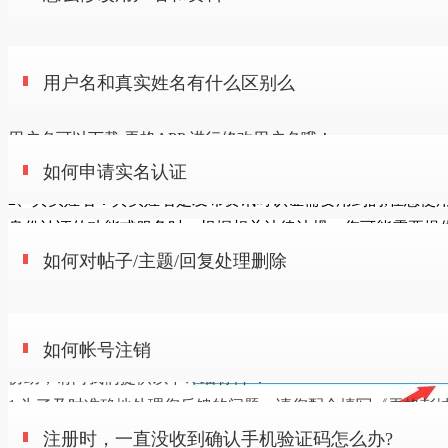
36
阅
复制链接
您只需要在网页上方点击
设置--个人资料
选项即可完成用户资
如何申请实名认证
用户名和真实姓名有什么区别么
料修改
用户名可以下载 弄格APP 进行修改用户名哦！
1、用户名：用户名是注册时的必填项，注册成功后，用户名是
如何对帖子/主题/回复处理删除
如何申请实名认证
可以修改的。
21
阅
复制链接
2、真实姓名：真实姓名是发布资讯时认证需要用到的,
在您使
身份认证的功能或服务时，根据相关法律法规，您可能需要提
在登入后，点击页面右上角设置菜单栏里的账户按钮，
如何帐号注销
您的真实身份信息（真实姓名、身份证号码、电话号码）以完
如何对帖子/主题/回复处理删除
进入账户设置页面。
实名验证，特别且必要情况下基于安全考虑，为了确保我们为
本人提供服务，我们可能会根据您提供的信息进行校验。这些
弄格彭城网站的内容全部来自网友，并不代表弄格彭城的观点
息属于个人敏感信息，您可以拒绝提供，但您将可能无法获得
注册时，一直没收到确认手机验证码怎么办?
如何帐号注销
如果您（或贵单位）有相关帖子处理请求，为能尽快地为您提
关服务，但不影响其他功能与服务的正常使用。
协助，请向我们提供以下详细材料 ：
1.为了及时准确地处理您反馈的问题，请您配合填写《弄格彭
14
阅
复制链接
0
阅
复制链接
如何登陆弄格彭城
帖子处理申请表》，并加盖单位公章（个人无需公章）；
注册时，一直没收到确认手机验证码怎么办?