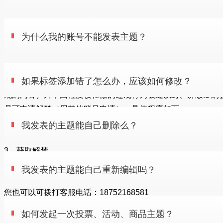
2
阅
复制链接
不限制，但是重复内容的帖子不能够一帖多发
如果标签添加错了怎么办，应该如何修改？
为什么我的账号不能发表主题？
5
阅
复制链接
答：可能是因为您的账户被封，请联系管理员。
我发表的主题能自己删除么？
如果标签添加错了怎么办，应该如何修改？
申请办法为：会员除严重违禁（散发色情、反动等有悖法律、
规的内容）外，因程度较轻微的违规行为被处以封、屏蔽ID的
员可申请解禁（用其他账号申请），具体程序如下：
在帖子右下方点击编辑，对帖子进行再编辑。
我发表的主题能自己重新编辑吗？
1、在服务专区-发表-个人账号类别-解禁申请；
我发表的主题能自己删除么？
5
阅
2、经管理员同意；
复制链接
3、获取解禁。
不能，但是可以联系管理员申请删除。
发帖申请解禁地址为：https://yuexiangxz.com/forum.php?
如何发起一次投票、活动、商品主题？
我发表的主题能自己重新编辑吗？
mod=forumdisplay&fid=125
11
阅
复制链接
您也可以可拨打客服电话：18752168581
可以重新编辑
图片过大无法上传怎么办？上传后图片有大有小怎么办？
如何发起一次投票、活动、商品主题？
5
阅
复制链接