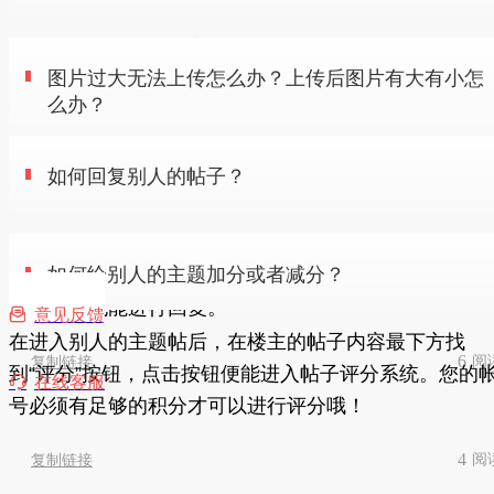
8
阅
复制链接
在弄格彭城社区的相应版块，鼠标移动至页面右边的发
如何回复别人的帖子？
图片过大无法上传怎么办？上传后图片有大有小怎
帖，点击弹框的发布投票、活动、商品，进入发投票帖
么办？
页面。如果没有对应功能，则表该版块暂不支持！
4
阅
复制链接
如何给别人的主题加分或者减分？
可以进入 https://www.yasuotu.com/ 在线图片压缩工具 进行图片
如何回复别人的帖子？
压缩
在进入别人的帖子后，在页面右上角找到“回复”按钮，
7
阅
复制链接
如何给别人的主题加分或者减分？
击便能进入回复页面。或者在整个页面的最下面有快速
回复框，也能进行回复。

意见反馈
在进入别人的主题帖后，在楼主的帖子内容最下方找
6
阅
复制链接
到“评分”按钮，点击按钮便能进入帖子评分系统。您的

在线客服
号必须有足够的积分才可以进行评分哦！
4
阅
复制链接