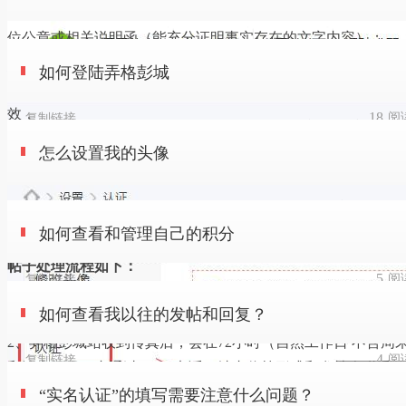
2.请出具《保证函》（请下载附件填写），请详细填写并加盖
位公章或相关说明函（能充分证明事实存在的文字内容）；
如果超过90秒未收到验证码，您可以免费重新获取验证
3.请提供您认为帖子构成侵权的初步证明材料。
怎么设置我的头像
如何登陆弄格彭城
码。
请您将以上所需内容准备好或填写完毕后，确认材料是否完整
效，
18
阅
复制链接
进入弄格彭城首页，在右上角输入您的用户名与密码，
并以邮件的形式发送至
715883206@qq.com
,收到您的传真后我
如何查看和管理自己的积分
怎么设置我的头像
点击“登录”。
将依照以下流程进行处理。
申请认证如图所示,按照类别进行填写等待审核即可！
在登入后，点击页面右上角设置菜单栏里的账户按钮，
5
阅
复制链接
如何查看我以往的发帖和回复？
如何查看和管理自己的积分
进入账户设置页面。
帖子处理流程如下：
5
阅
复制链接
在登入后，点击页面右上角设置菜单栏里的积分按钮，
1、申请处理方请下载并填写好下部的申请表，确认盖好公章，
“实名认证”的填写需要注意什么问题？
如何查看我以往的发帖和回复？
进入积分设置页面。
传真至弄格彭城网站。
2、弄格彭城站收到传真后，会在72小时（自然工作日 不含周
4
阅
复制链接
和法定假日）内通过QQ、电话、站内信等形式和发帖人联系。
1.在登入后，点击页面右上角个人用户的头像，进入用户的个
如何找人和搜索？
3、如在72小时内未能和发帖人取得联系，可根据申请表要求进
“实名认证”的填写需要注意什么问题？
首页。