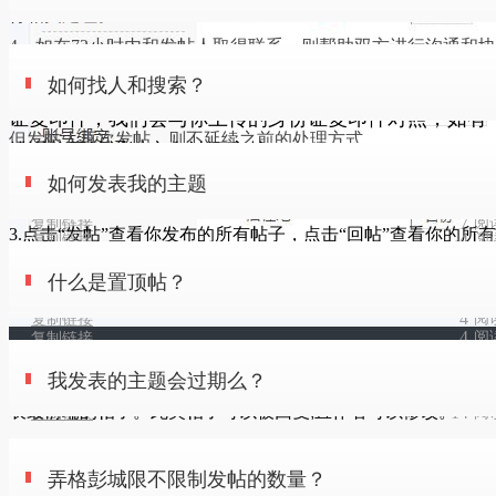
行相关处理。
4、如在72小时内和发帖人取得联系，则帮助双方进行沟通和协
实名认证注意个人资料的填写真实，包括真实姓名、身
如何发表我的主题
商，根据实际情况进行处理。
如何找人和搜索？
份证号、用户性质、所属类别、手机、联系地址、身份
5、如在72小时外和发帖人取得联系，之前处理的帖子不恢复，
2.点击个人首页左上部的“帖子”。
证复印件，我们会与你上传的身份证复印件对照，如有
但发帖人再次发帖，则不延续之前的处理方式。
错误将无法通过实名认证审核。
在首页的上方的搜索栏内输入，您所要查找的人或物的
6、其他问题可以去
意见与建议
版块进行投诉处理
什么是置顶帖？
如何发表我的主题
相关内容，点击搜索。
4
阅
复制链接
7
阅
复制链接
3.点击“发帖”查看你发布的所有帖子，点击“回帖”查看你的所有
4
阅
复制链接
在弄格彭城社区的相应版块，点击页面右边的发帖，进
回复。
我发表的主题会过期么？
什么是置顶帖？
入发帖页面。
4
阅
复制链接
4
阅
复制链接
置顶帖,是被版主或管理员置于本版面或者论坛每个版面的帖子
弄格彭城限不限制发帖的数量？
我发表的主题会过期么？
列
表最前端的帖子。此类帖子可以被回复,且作者可以修改。
14
阅
复制链接
您发表的主题不会过期
5
阅
复制链接
为什么我的账号不能发表主题？
弄格彭城限不限制发帖的数量？