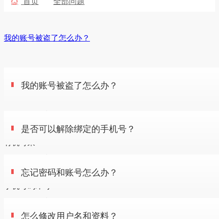
首页
全部问题

我的账号被盗了怎么办？
是否可以解除绑定的手机号？
我的账号被盗了怎么办？
您可以使用
密码找回功能
对忘记的密码进行找回
忘记密码和账号怎么办？
是否可以解除绑定的手机号？
建议您经常更换账号密码，养成良好的安全习惯，不让不法分
有机可乘
可以解除绑定的手机号
30
阅
复制链接
怎么修改用户名和资料？
忘记密码和账号怎么办？
您只需要进入个人设置--个人资料--联系方式 选项卡，更改您的
手机号码即可
您可以使用
密码找回功能
对忘记的密码进行找回
52
阅
复制链接
用户名和真实姓名有什么区别么
怎么修改用户名和资料？