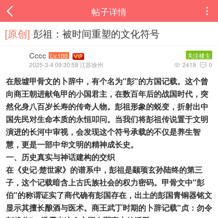
帖子详情

[原创]
彭祖：被时间重塑的文化符号
Cccc
关注楼主
Lv.100
2025-3-4 09:30:58 江苏徐州
2418
0


在殷墟甲骨文的卜辞中，有个名为"彭"的方国记载。这个曾
向商王朝进献龟甲的小国君主，在数百年后的战国时代，突
然化身八百岁长寿的传奇人物。彭祖形象的蜕变，折射出中
国先民对生命本质的永恒叩问。当我们将彭祖传说置于文明
演进的长河中审视，会发现这个符号承载的不仅是养生智
慧，更是一部中华文明的精神成长史。
一、历史真实与神话建构的交织
在《史记·楚世家》的谱系中，彭祖是颛顼玄孙陆终的第三
子，这个记载暗含上古氏族社会的权力密码。甲骨文中"彭
伯"的称谓证实了商代确有彭国存在，出土的彭国青铜器铭文
显示其擅长酿酒与医术。商王武丁时期的卜辞记载"贞：勿令