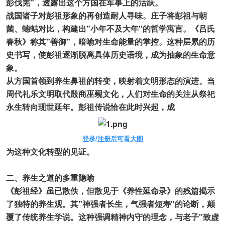
彭伐羌"，透露出这个方国在军事上的活跃。
战国诸子对彭祖形象的再创造耐人寻味。庄子将彭祖与朝
菌、蟪蛄对比，构建出"小年不及大年"的哲学寓言。《吕氏
春秋》称其"善御"，暗喻对生命能量的掌控。这种层累的历
史书写，使彭祖逐渐脱离具体历史语境，成为抽象的生命意
象。
从方国首领到养生鼻祖的转变，映射着文明形态的演进。当
周代礼乐文明取代殷商巫觋文化，人们对生命的关注从祭祀
永生转向现世延年。彭祖传说恰在此时兴起，成
登录/注册后可看大图
为这种文化转型的见证。
二、养生之道的多重隐喻
《彭祖经》虽已散佚，但散见于《养性延命录》的残篇揭示
了独特的养生观。其"神强者长生，气强者短寿"的论断，颠
覆了传统养生学说。这种强调精神内守的理念，与老子"致虚