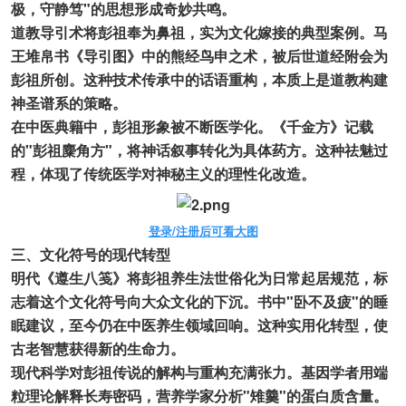
极，守静笃"的思想形成奇妙共鸣。
道教导引术将彭祖奉为鼻祖，实为文化嫁接的典型案例。马
王堆帛书《导引图》中的熊经鸟申之术，被后世道经附会为
彭祖所创。这种技术传承中的话语重构，本质上是道教构建
神圣谱系的策略。
在中医典籍中，彭祖形象被不断医学化。《千金方》记载
的"彭祖麋角方"，将神话叙事转化为具体药方。这种祛魅过
程，体现了传统医学对神秘主义的理性化改造。
登录/注册后可看大图
三、文化符号的现代转型
明代《遵生八笺》将彭祖养生法世俗化为日常起居规范，标
志着这个文化符号向大众文化的下沉。书中"卧不及疲"的睡
眠建议，至今仍在中医养生领域回响。这种实用化转型，使
古老智慧获得新的生命力。
现代科学对彭祖传说的解构与重构充满张力。基因学者用端
粒理论解释长寿密码，营养学家分析"雉羹"的蛋白质含量。