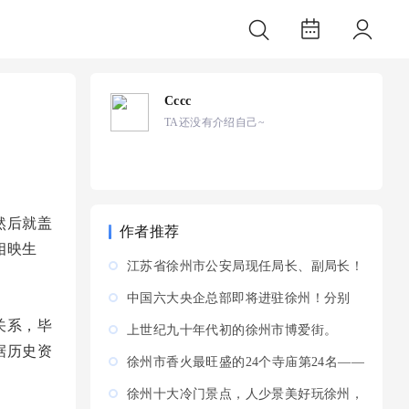
Cccc
TA还没有介绍自己~
然后就盖
作者推荐
相映生
江苏省徐州市公安局现任局长、副局长！
1.领导介绍杨 健：徐
中国六大央企总部即将进驻徐州！分别
是:中国石油化工集团有限公
关系，毕
上世纪九十年代初的徐州市博爱街。
据历史资
徐州市香火最旺盛的24个寺庙第24名——
铜山区——泰山古寺。
徐州十大冷门景点，人少景美好玩徐州，