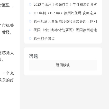
简称“徐”，古...
2023年徐州十强镇排名！丰县和沛县各占
街区里，
三镇。第一邳州官湖镇
100年前（1923年）徐州吃住玩 攻略这么
看，徐州是个吃喝
徐州欣欣儿童乐园8月5号正式开园，刚刚
了市机关
上线了第一波特惠票速囤
民国《徐州都市计划要图》民国徐州老地
、黄楼、
图，民国徐州街市老地图。
徐州打卡景点
这感觉太
话题
片。
返回版块
，一个充
娱乐的好