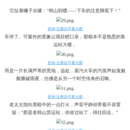
它扯着嗓子尖啸：“韩山到喽——下车的注意脚底下！”
登录/注册后可看大图
车停了。可窗外的景象让我目瞪口呆，那根本不是熟悉的客
运站大楼，
登录/注册后可看大图
而是一片长满芦苇的荒地，远处，蒸汽火车的汽笛声如鬼魅
般撕破雨夜，仿佛是从另一个时空传来的召唤。
登录/注册后可看大图
老太太指向黑暗中的一点灯火，声音平静却带着不容置
疑：“那是老韩山货运站，你坐过站了，得往回走。”