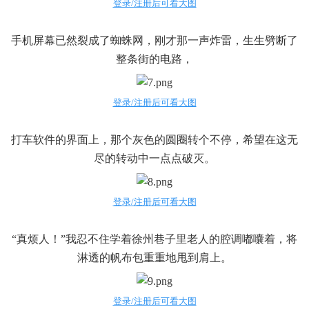
登录/注册后可看大图
手机屏幕已然裂成了蜘蛛网，刚才那一声炸雷，生生劈断了
整条街的电路，
登录/注册后可看大图
打车软件的界面上，那个灰色的圆圈转个不停，希望在这无
尽的转动中一点点破灭。
登录/注册后可看大图
“真烦人！”我忍不住学着徐州巷子里老人的腔调嘟囔着，将
淋透的帆布包重重地甩到肩上。
登录/注册后可看大图