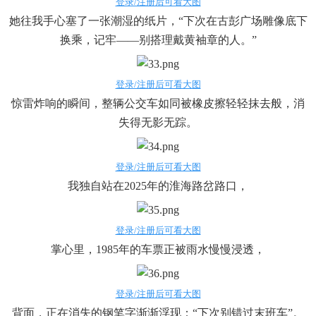
登录/注册后可看大图
她往我手心塞了一张潮湿的纸片，“下次在古彭广场雕像底下
换乘，记牢——别搭理戴黄袖章的人。”
登录/注册后可看大图
惊雷炸响的瞬间，整辆公交车如同被橡皮擦轻轻抹去般，消
失得无影无踪。
登录/注册后可看大图
我独自站在2025年的淮海路岔路口，
登录/注册后可看大图
掌心里，1985年的车票正被雨水慢慢浸透，
登录/注册后可看大图
背面，正在消失的钢笔字渐渐浮现：“下次别错过末班车”。