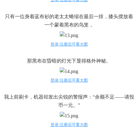
只有一位身着蓝布衫的老太太蜷缩在最后一排，膝头摆放着
一个蒙着黑布的鸟笼，
登录/注册后可看大图
那黑布在昏暗的灯光下显得格外神秘。
登录/注册后可看大图
我上前刷卡，机器却发出尖锐的警报声：“余额不足——请投
币一元。”
登录/注册后可看大图