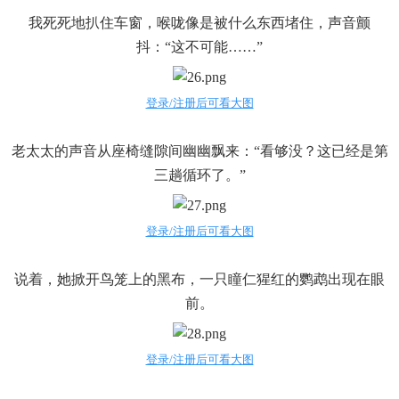
我死死地扒住车窗，喉咙像是被什么东西堵住，声音颤
抖：“这不可能……”
登录/注册后可看大图
老太太的声音从座椅缝隙间幽幽飘来：“看够没？这已经是第
三趟循环了。”
登录/注册后可看大图
说着，她掀开鸟笼上的黑布，一只瞳仁猩红的鹦鹉出现在眼
前。
登录/注册后可看大图