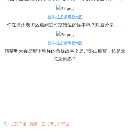
登录/注册后可看大图
你在徐州老街区遇到过时空错位的怪事吗？欢迎分享……
登录/注册后可看大图
猜猜明天会是哪个地标的悬疑故事？是户部山迷宫，还是云
龙湖倒影？
古彭广场
,
淮海
,
云龙湖
,
户部山
