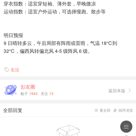
穿衣指数：适宜穿短袖、薄外套，早晚微凉
运动指数：适宜户外运动，可选择慢跑、散步等
明日预报
9 日晴转多云，午后局部有阵雨或雷雨，气温 18℃到
32℃，偏西风转偏北风 4-5 级阵风 6 级。
生活

彭友圈
返回本版

帖子
1943
关注
13
全部回复
看全部
倒序浏览



