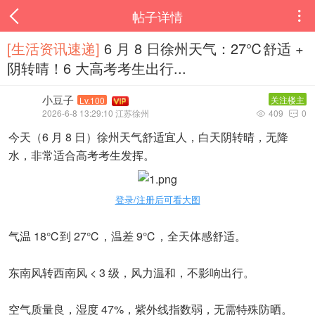
帖子详情

[生活资讯速递‌]
6 月 8 日徐州天气：27℃舒适 +
阴转晴！6 大高考考生出行...
小豆子
关注楼主
Lv.100
2026-6-8 13:29:10 江苏徐州
409
0


今天（6 月 8 日）徐州天气舒适宜人，白天阴转晴，无降
水，非常适合高考考生发挥。
登录/注册后可看大图
气温 18℃到 27℃，温差 9℃，全天体感舒适。
东南风转西南风 < 3 级，风力温和，不影响出行。
空气质量良，湿度 47%，紫外线指数弱，无需特殊防晒。