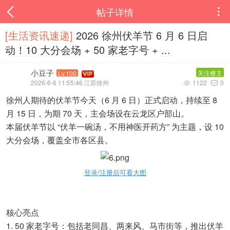
帖子详情

[生活资讯速递‌]
2026 徐州伏羊节 6 月 6 日启
动！10 大分会场 + 50 家老字号 + ...
小豆子
关注楼主
Lv.100
2026-6-6 11:55:46 江苏徐州
1122
0


徐州人期待的伏羊节今天（6 月 6 日）正式启动，持续至 8
月 15 日，为期 70 天，主会场设在云龙区户部山。
本届伏羊节以 “伏羊一碗汤，不用神医开药方” 为主题，设 10
大分会场，覆盖全市各区县。
登录/注册后可看大图
核心亮点
1. 50 家老字号：包括老同昌、两来风、马市街等，推出伏羊