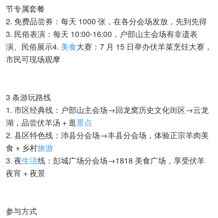
节专属套餐
2. 免费品尝券：每天 1000 张，在各分会场发放，先到先得
3. 民俗表演：每天 10:00-16:00，户部山主会场有非遗表
演、民俗展示4.
美食
大赛：7 月 15 日举办伏羊菜烹饪大赛，
市民可现场观摩
3 条游玩路线
1. 市区经典线：户部山主会场→回龙窝历史文化街区→云龙
湖，品尝伏羊汤 + 逛
景点
2. 县区特色线：沛县分会场→丰县分会场，体验正宗羊肉美
食 + 乡村
旅游
3. 夜
生活
线：彭城广场分会场→1818 美食广场，享受伏羊
夜宵 + 夜景
参与方式