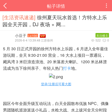
帖子详情

[生活资讯速递‌]
徐州夏天玩水首选！方特水上乐
园全天开园，DJ 夜场 + 网...
小豆子
关注楼主
Lv.100
2026-6-4 13:39:48 江苏徐州
522
0


5 月 30 日正式开园的徐州方特水上乐园，6 月进入全年最佳
游玩期，全天 9:30-21:00 营业，16 大水上项目一票通玩，
飓风湾 3 米巨浪造浪池、20 米落差大喇叭、1200 米丛林漂
流成为当下徐州亲子、年轻人热门
打卡
地。
登录/注册后可看大图
园区今年全面升级互动玩法，白天全园散布佤族 NPC、偶像
男团随机巡游派送小礼品，水枪大战、水上拔河全天分时段