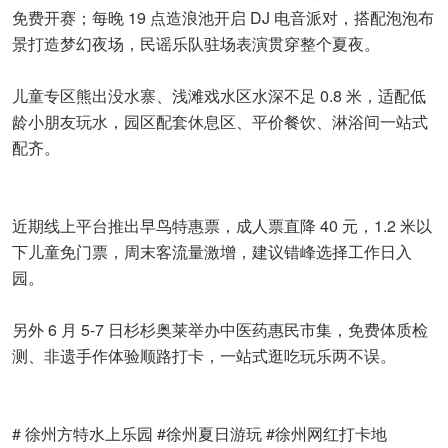
免费开赛；每晚 19 点造浪池开启 DJ 电音派对，搭配泡泡布
景打造梦幻夜场，民谣乐队驻场表演贯穿整个夏夜。
儿童专区熊出没水寨、浅滩戏水区水深不足 0.8 米，适配低
龄小朋友玩水，园区配套休息区、平价餐饮、淋浴间一站式
配齐。
近期线上平台推出早鸟特惠票，成人票直降 40 元，1.2 米以
下儿童免门票，周末客流量激增，建议错峰选择工作日入
园。
另外 6 月 5-7 日杉杉奥莱举办中医药惠民市集，免费体质检
测、非遗手作体验顺路打卡，一站式逛吃玩乐两不误。
# 徐州方特水上乐园 #徐州夏日游玩 #徐州网红打卡地