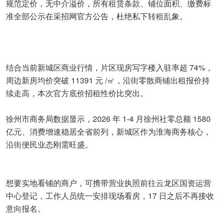
规范定价，无中介溢价，所有租赁条款、铺位面积、缴费标
准全部公示在采招网官方公告，杜绝私下转租乱象。
结合当前新城区商业行情，片区现房写字楼入驻率超 74%，
周边新房均价突破 11391 元 /㎡，沿街零散商铺出租报价持
续走高，本次官方底价招租性价比突出。
徐州市商务局数据显示，2026 年 1-4 月徐州社零总额 1580
亿元、消费增速稳居全省前列，新城区作为淮海商务核心，
沿街便民业态刚需旺盛。
想要实地看铺的商户，可携带营业执照前往云龙区国资运营
中心登记，工作人员统一安排现场看房，17 日之后不再接收
意向报名。