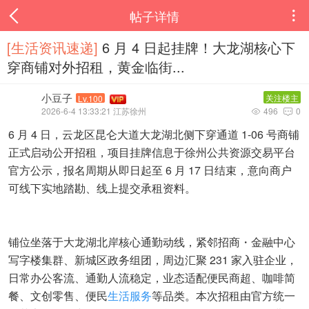
帖子详情

[生活资讯速递‌]
6 月 4 日起挂牌！大龙湖核心下
穿商铺对外招租，黄金临街...
小豆子
关注楼主
Lv.100
2026-6-4 13:33:21 江苏徐州
496
0


6 月 4 日，云龙区昆仑大道大龙湖北侧下穿通道 1-06 号商铺
正式启动公开招租，项目挂牌信息于徐州公共资源交易平台
官方公示，报名周期从即日起至 6 月 17 日结束，意向商户
可线下实地踏勘、线上提交承租资料。
铺位坐落于大龙湖北岸核心通勤动线，紧邻招商・金融中心
写字楼集群、新城区政务组团，周边汇聚 231 家入驻企业，
日常办公客流、通勤人流稳定，业态适配便民商超、咖啡简
餐、文创零售、便民
生活服务
等品类。本次招租由官方统一