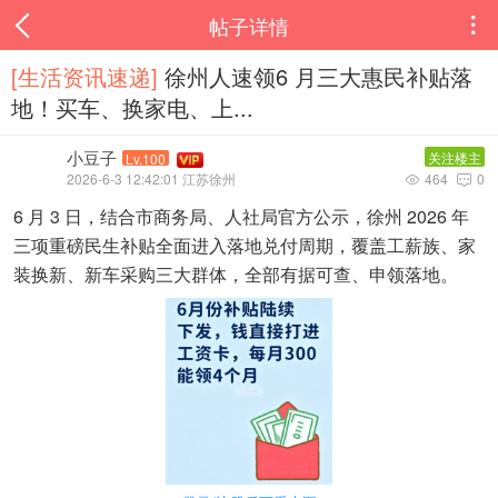
帖子详情

[生活资讯速递‌]
徐州人速领6 月三大惠民补贴落
地！买车、换家电、上...
小豆子
关注楼主
Lv.100
2026-6-3 12:42:01 江苏徐州
464
0


6 月 3 日，结合市商务局、人社局官方公示，徐州 2026 年
三项重磅民生补贴全面进入落地兑付周期，覆盖工薪族、家
装换新、新车采购三大群体，全部有据可查、申领落地。