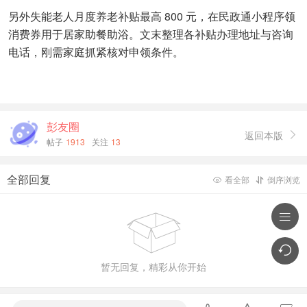
另外失能老人月度养老补贴最高 800 元，在民政通小程序领
消费券用于居家助餐助浴。文末整理各补贴办理地址与咨询
电话，刚需家庭抓紧核对申领条件。
彭友圈
返回本版

帖子
1913
关注
13
全部回复
看全部
倒序浏览





暂无回复，精彩从你开始