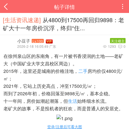
帖子详情

[生活资讯速递‌]
从4800到17500再回归9898：老
矿大十一年房价沉浮，终归“住...
小豆子
关注楼主
Lv.100
2026-2-18 16:05:49 广东
1293
0


在徐州泉山区的东南角，有一片被书香浸润的土地——老矿
大（中国矿业大学文昌校区周边）。
2015年，这里还是城南的价格洼地，
二手
房均价仅4800元/
㎡；
2021年，它站上历史高点，冲至17500元/㎡；
而到了2026年初，价格回落至9898元/㎡，基本企稳。
十一年间，房价如潮起潮落，但
生活
始终细水长流。
老矿大的故事，不是投机者的狂欢，而是普通人的安居史。
登录/注册后可看大图