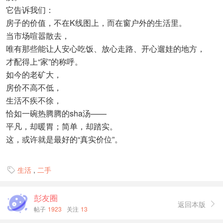
它告诉我们：
房子的价值，不在K线图上，而在窗户外的生活里。
当市场喧嚣散去，
唯有那些能让人安心吃饭、放心走路、开心遛娃的地方，
才配得上“家”的称呼。
如今的老矿大，
房价不高不低，
生活不疾不徐，
恰如一碗热腾腾的sha汤——
平凡，却暖胃；简单，却踏实。
这，或许就是最好的“真实价位”。
生活
,
二手

彭友圈
返回本版

帖子
1923
关注
13