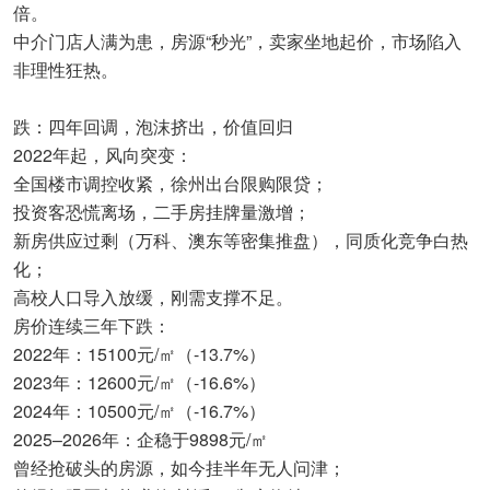
倍。
中介门店人满为患，房源“秒光”，卖家坐地起价，市场陷入
非理性狂热。
跌：四年回调，泡沫挤出，价值回归
2022年起，风向突变：
全国楼市调控收紧，徐州出台限购限贷；
投资客恐慌离场，二手房挂牌量激增；
新房供应过剩（万科、澳东等密集推盘），同质化竞争白热
化；
高校人口导入放缓，刚需支撑不足。
房价连续三年下跌：
2022年：15100元/㎡（-13.7%）
2023年：12600元/㎡（-16.6%）
2024年：10500元/㎡（-16.7%）
2025–2026年：企稳于9898元/㎡
曾经抢破头的房源，如今挂半年无人问津；