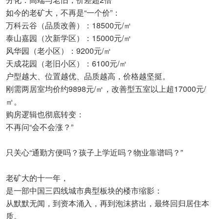
如今的老矿大，不再是“一个价”：
万科云谷（品质改善）：18500元/㎡
泰山嘉园（次新学区）：15000元/㎡
风华园（老小区）：9200元/㎡
天成花园（老旧小区）：6100元/㎡
户型越大、位置越优、品质越高，价格越坚挺。
刚需两居室均价约9898元/㎡，改善型五室以上超17000元/
㎡。
购房逻辑也彻底转变：
不再问“会不会涨？”
只关心“通勤方便吗？孩子上学近吗？物业靠谱吗？”
老矿大的十一年，
是一部中国三四线城市典型板块的楼市缩影：
从默默无闻，到资本涌入，再到泡沫挤出，最终回归居住本
质。