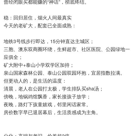
曾经闭眼买都能赚的“神话”，彻底终结。
稳：回归居住，烟火人间最真实
今天的老矿大，配套已全面成熟：
地铁3号线步行即达，15分钟直达主城区；
三胞、澳东双商圈环绕，生鲜超市、社区医院、公园绿地一
应俱全；
矿大附中+泰山小学双学区加持；
泉山国家森林公园、泰山公园双园环抱，宜居指数拉满。
但更动人的，是生活的温度：
清晨，老人在公园打太极，学生排队买sha汤；
傍晚，地锅鸡馆飘香，家长接孩子放学；
夜晚，路灯下孩童嬉戏，邻里闲话家常。
房价数字早已退居幕后，生活质感成为主角。
分化：高端与老旧，价差超2倍