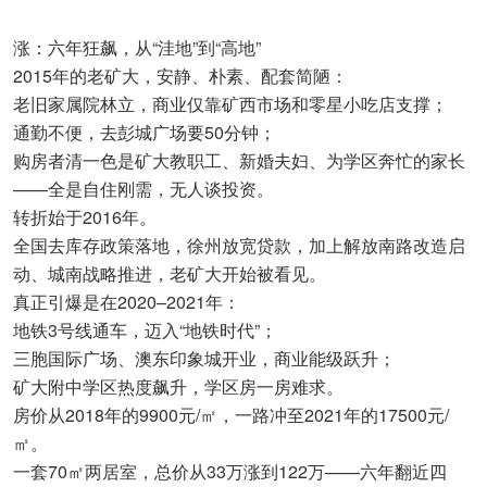
涨：六年狂飙，从“洼地”到“高地”
2015年的老矿大，安静、朴素、配套简陋：
老旧家属院林立，商业仅靠矿西市场和零星小吃店支撑；
通勤不便，去彭城广场要50分钟；
购房者清一色是矿大教职工、新婚夫妇、为学区奔忙的家长
——全是自住刚需，无人谈投资。
转折始于2016年。
全国去库存政策落地，徐州放宽贷款，加上解放南路改造启
动、城南战略推进，老矿大开始被看见。
真正引爆是在2020–2021年：
地铁3号线通车，迈入“地铁时代”；
三胞国际广场、澳东印象城开业，商业能级跃升；
矿大附中学区热度飙升，学区房一房难求。
房价从2018年的9900元/㎡，一路冲至2021年的17500元/
㎡。
一套70㎡两居室，总价从33万涨到122万——六年翻近四