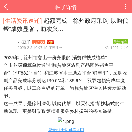
帖子详情

[生活资讯速递‌]
超额完成！徐州政府采购“以购代
帮”成效显著，助农兴...
小豆子
关注楼主
Lv.100
2026-2-2 10:07:15 江苏徐州
1005
0


2025年，徐州市交出一份亮眼的“消费帮扶成绩单”——
全市各级预算单位通过“脱贫地区农副产品网络销售平
台”（即“832平台”）和江苏省本土助农平台“鲜丰汇”，采购农
副产品完成率分别达130.5%和136.9%，双双超额完成年度
任务目标，以真金白银的订单，为脱贫地区注入持续发展动
能。
这一成果，是徐州深化“以购代帮、以买代捐”帮扶模式的生
动体现，更是财政政策精准服务乡村振兴的务实举措。
登录/注册后可看大图