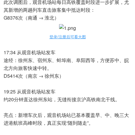
此次调图后，观音机场站每日高铁覆盖时段进一步扩展，尤
其新增的两趟列车直击旅客集中抵达时段：
G8376次（南通 → 淮北）
登录/注册后可看大图
17:34 从观音机场站发车
途经：徐州东、宿州东、蚌埠南、阜阳西等，方便苏中、皖
北方向旅客快速中转。
D5414次（南京 → 徐州东）
19:25 从观音机场站发车
约20分钟直达徐州东站，无缝衔接京沪高铁南北干线。
亮点：新增车次后，观音机场站已基本覆盖早、中、晚三大
进港航班高峰时段，真正实现“随到随走”。