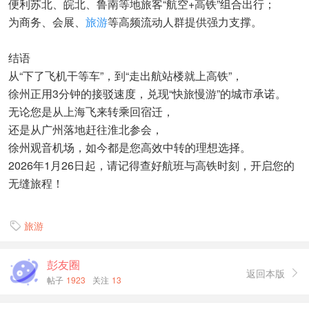
便利苏北、皖北、鲁南等地旅客“航空+高铁”组合出行；
为商务、会展、
旅游
等高频流动人群提供强力支撑。
结语
从“下了飞机干等车”，到“走出航站楼就上高铁”，
徐州正用3分钟的接驳速度，兑现“快旅慢游”的城市承诺。
无论您是从上海飞来转乘回宿迁，
还是从广州落地赶往淮北参会，
徐州观音机场，如今都是您高效中转的理想选择。
2026年1月26日起，请记得查好航班与高铁时刻，开启您的
无缝旅程！
旅游

彭友圈
返回本版

帖子
1923
关注
13