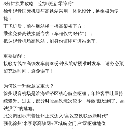
3分钟换乘攻略：空铁联运“零障碍”
徐州观音国际机场与高铁站采用一体化设计，换乘极为便
捷：
下飞机后，前往航站楼一楼高架桥下方；
乘坐免费高铁接驳专线（车程仅约3分钟）；
抵达观音机场高铁站，刷身份证即可进站乘车。
重要提醒：
接驳专线在高铁发车前30分钟从航站楼准时发车，请务必预
留充足时间，避免误车！
为何这一升级意义重大？
徐州观音机场是淮海经济区核心航空枢纽，年旅客吞吐量持
续攀升。过去，部分时段高铁班次较少，导致“航班到了、高
铁没了”的尴尬。
此次调图标志着徐州正式迈入“高效空铁联运新时代”：
强化徐州“米字形高铁网+区域航空门户”双枢纽地位；