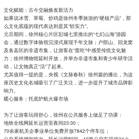
文化赋能：古今交融焕发新活力
如果说冰雪、草莓、炒鸡是徐州冬季旅游的“硬核产品”，那
么文化底蕴的现代表达则是其“软实力”。
元旦期间，徐州核心片区彭城七里推出的“七幻山海”游园
会，通过数字体验馆沉浸式展现千年文脉；户部山、回龙窝
及各县区的非遗市集，让游客在“逛吃”中感受传统文化魅
力；徐州博物馆延时开放，并举办非遗市集和青少年研学活
动，让文物真正“活”了起来。
尤其值得一提的是，央视《文脉春秋》徐州篇的播出，为这
座历史文化名城吸引了广泛关注，进一步提升了城市品牌影
响力。
暖心服务：托底护航火爆市场
为了让游客玩得舒心，徐州在公共服务上做足了功课：
地铁全线网延长运营至夜间23:30；
70余家机关企事业单位免费开放7842个停车位；
公交系统增加班次、延长运营时间，10路公交车提供24小