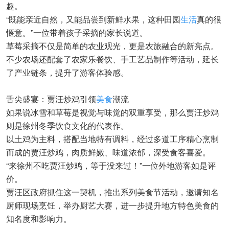
趣。
“既能亲近自然，又能品尝到新鲜水果，这种田园
生活
真的很
惬意。”一位带着孩子采摘的家长说道。
草莓采摘不仅是简单的农业观光，更是农旅融合的新亮点。
不少农场还配套了农家乐餐饮、手工艺品制作等活动，延长
了产业链条，提升了游客体验感。
舌尖盛宴：贾汪炒鸡引领
美食
潮流
如果说冰雪和草莓是视觉与味觉的双重享受，那么贾汪炒鸡
则是徐州冬季饮食文化的代表作。
以土鸡为主料，搭配当地特有调料，经过多道工序精心烹制
而成的贾汪炒鸡，肉质鲜嫩、味道浓郁，深受食客喜爱。
“来徐州不吃贾汪炒鸡，等于没来过！”一位外地游客如是评
价。
贾汪区政府抓住这一契机，推出系列美食节活动，邀请知名
厨师现场烹饪，举办厨艺大赛，进一步提升地方特色美食的
知名度和影响力。