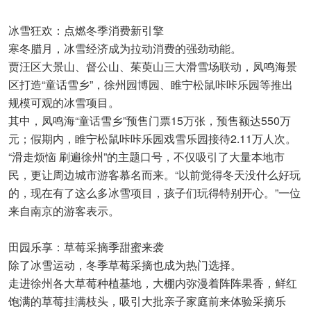
冰雪狂欢：点燃冬季消费新引擎
寒冬腊月，冰雪经济成为拉动消费的强劲动能。
贾汪区大景山、督公山、茱萸山三大滑雪场联动，凤鸣海景
区打造“童话雪乡”，徐州园博园、睢宁松鼠咔咔乐园等推出
规模可观的冰雪项目。
其中，凤鸣海“童话雪乡”预售门票15万张，预售额达550万
元；假期内，睢宁松鼠咔咔乐园戏雪乐园接待2.11万人次。
“滑走烦恼 刷遍徐州”的主题口号，不仅吸引了大量本地市
民，更让周边城市游客慕名而来。“以前觉得冬天没什么好玩
的，现在有了这么多冰雪项目，孩子们玩得特别开心。”一位
来自南京的游客表示。
田园乐享：草莓采摘季甜蜜来袭
除了冰雪运动，冬季草莓采摘也成为热门选择。
走进徐州各大草莓种植基地，大棚内弥漫着阵阵果香，鲜红
饱满的草莓挂满枝头，吸引大批亲子家庭前来体验采摘乐