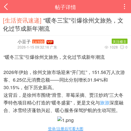
帖子详情

[生活资讯速递‌]
“暖冬三宝”引爆徐州文旅热，文
化过节成新年潮流
小豆子
关注楼主
Lv.100
2026-1-15 09:32:16 广东
1028
0


“暖冬三宝”引爆徐州文旅热，文化过节成新年潮流
2026年伊始，徐州文旅市场迎来“开门红”，151.56万人次游
客、6.25亿元消费总额——同比分别增长31.94%和
30.15%，创下历史新高。
这背后，是徐州市围绕“滑雪、草莓采摘、贾汪炒鸡”三大冬
季特色项目精心打造的“暖冬盛宴”，更是文化与
旅游
深度融
合、冰雪经济蓬勃兴起、暖心服务保驾护航的生动写照。
登录/注册后可看大图