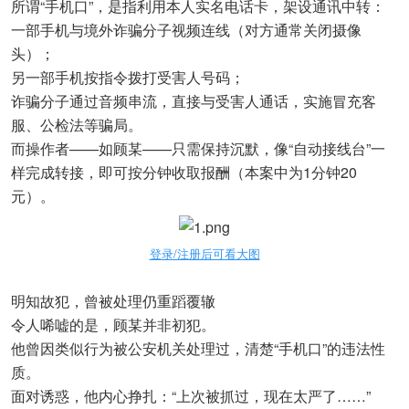
所谓“手机口”，是指利用本人实名电话卡，架设通讯中转：
一部手机与境外诈骗分子视频连线（对方通常关闭摄像
头）；
另一部手机按指令拨打受害人号码；
诈骗分子通过音频串流，直接与受害人通话，实施冒充客
服、公检法等骗局。
而操作者——如顾某——只需保持沉默，像“自动接线台”一
样完成转接，即可按分钟收取报酬（本案中为1分钟20
元）。
登录/注册后可看大图
明知故犯，曾被处理仍重蹈覆辙
令人唏嘘的是，顾某并非初犯。
他曾因类似行为被公安机关处理过，清楚“手机口”的违法性
质。
面对诱惑，他内心挣扎：“上次被抓过，现在太严了……”