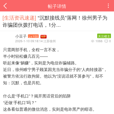
帖子详情

[生活资讯速递‌]
“沉默接线员”落网！徐州男子为
诈骗团伙拨打电话，1分...
小豆子
关注楼主
Lv.100
2026-1-10 09:18:14 江苏徐州
1066
0


只需两部手机，全程一言不发，
半小时轻松赚几百元——
听起来像“躺赚”，实则是为电信诈骗铺路。
近日，徐州睢宁男子顾某因充当诈骗分子的“人肉转接器”，
被警方依法行政拘留。他以为“没说话就不算参与”，却不
知：沉默，也是共犯。
什么是“手机口”？揭开黑话背后的陷阱
“还做‘手机口’吗？”
这条看似普通的微信消息，实则是电诈黑产的暗语。