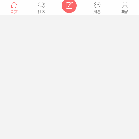







首页
社区
消息
我的
终于降温！徐州 8 月 9 日中到大雨 + 雷暴大风 高温退场
6 维攻略收好
小豆子
41
0
彭友圈
去爆料
商家入驻
发布招聘


9 月启动！徐州 2027 城乡居民医保缴费标准公布 待遇同
步升级
发布求职
发布租房
生意转让
闲置二手
小豆子
31
0



年轻人福音！徐州今年新开工 5000 套保租房 月租低至市
场价 7 折
小豆子
40
0


逛夜市更方便！徐州新开 6 条夜间公交接驳线 直达热门
商圈
小豆子
40
0

