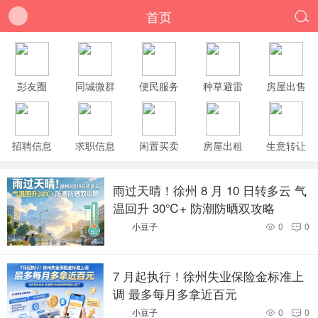
首页

彭友圈
同城微群
便民服务
种草避雷
房屋出售
招聘信息
求职信息
闲置买卖
房屋出租
生意转让
雨过天晴！徐州 8 月 10 日转多云 气
温回升 30℃+ 防潮防晒双攻略
小豆子
0
0


7 月起执行！徐州失业保险金标准上
调 最多每月多拿近百元
小豆子
0
0

