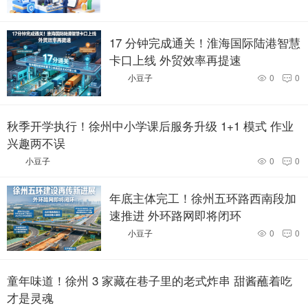
17 分钟完成通关！淮海国际陆港智慧
卡口上线 外贸效率再提速
小豆子
0
0


秋季开学执行！徐州中小学课后服务升级 1+1 模式 作业
兴趣两不误
小豆子
0
0


年底主体完工！徐州五环路西南段加
速推进 外环路网即将闭环
小豆子
0
0


童年味道！徐州 3 家藏在巷子里的老式炸串 甜酱蘸着吃
才是灵魂