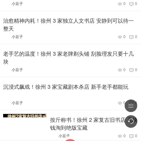
小豆子
0
0


治愈精神内耗！徐州 3 家独立人文书店 安静到可以待一
整天
小豆子
0
0


老手艺的温度！徐州 3 家老牌剃头铺 刮脸理发只要十几
块
小豆子
0
0


沉浸式飙戏！徐州 3 家宝藏剧本杀店
新手老手都能玩
小豆子
0
0




按斤称书！徐州 2 家复古旧书店 几块
钱淘到绝版宝藏
小豆子
0
0