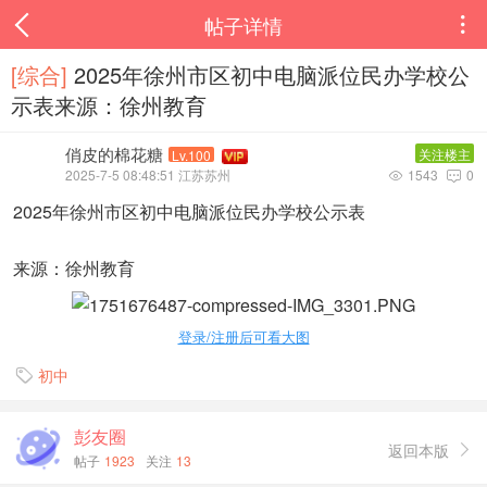
帖子详情

[综合]
2025年徐州市区初中电脑派位民办学校公
示表来源：徐州教育
俏皮的棉花糖
关注楼主
Lv.100
2025-7-5 08:48:51 江苏苏州
1543
0


2025年徐州市区初中电脑派位民办学校公示表
来源：徐州教育
登录/注册后可看大图
初中

彭友圈
返回本版

帖子
1923
关注
13