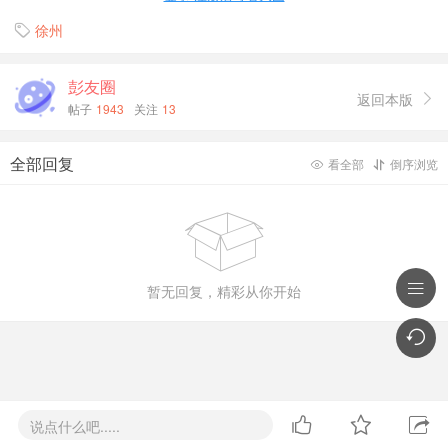
徐州

彭友圈
返回本版

帖子
1943
关注
13
全部回复
看全部
倒序浏览




暂无回复，精彩从你开始




说点什么吧.....