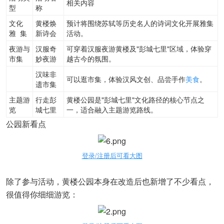
相关内容
型
称
文化
黄楼焕
预计将围绕苏轼等历史名人的诗词文化开展雅集
雅 集
新诗会
活动。
夜游与
汉服奇
可穿着汉服夜游黄楼及"彭城七里"区域，体验穿
市集
妙夜游
越古今的氛围。
汉味非
可以逛市集，体验汉风文创、品尝手作
美食
。
遗市集
主题游
行走彭
黄楼公园是"彭城七里"文化路径的核心节点之
览
城七里
一，适合融入主题游览路线。
公园新看点
登录/注册后可看大图
除了参与活动，黄楼公园本身在改造后也新增了不少看点，
很值得你细细游览：