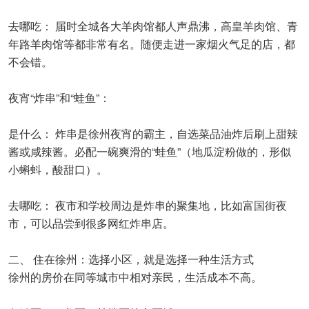
去哪吃： 届时全城各大羊肉馆都人声鼎沸，高皇羊肉馆、青
年路羊肉馆等都非常有名。随便走进一家烟火气足的店，都
不会错。
夜宵“炸串”和“蛙鱼”：
是什么： 炸串是徐州夜宵的霸主，自选菜品油炸后刷上甜辣
酱或咸辣酱。必配一碗爽滑的“蛙鱼”（地瓜淀粉做的，形似
小蝌蚪，酸甜口）。
去哪吃： 夜市和学校周边是炸串的聚集地，比如富国街夜
市，可以品尝到很多网红炸串店。
二、 住在徐州：选择小区，就是选择一种生活方式
徐州的房价在同等城市中相对亲民，生活成本不高。