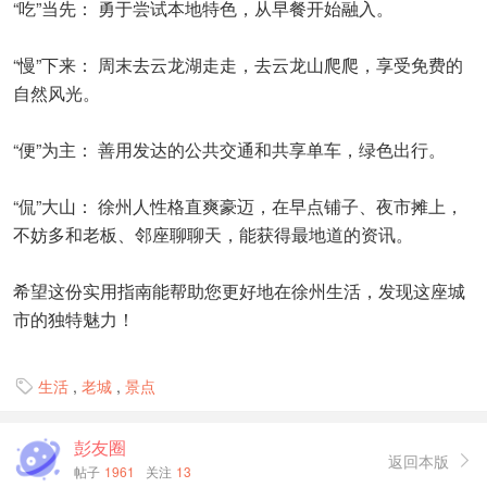
“吃”当先： 勇于尝试本地特色，从早餐开始融入。
“慢”下来： 周末去云龙湖走走，去云龙山爬爬，享受免费的
自然风光。
“便”为主： 善用发达的公共交通和共享单车，绿色出行。
“侃”大山： 徐州人性格直爽豪迈，在早点铺子、夜市摊上，
不妨多和老板、邻座聊聊天，能获得最地道的资讯。
希望这份实用指南能帮助您更好地在徐州生活，发现这座城
市的独特魅力！
生活
,
老城
,
景点

彭友圈
返回本版

帖子
1961
关注
13