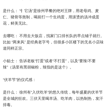
是什么： “饣它汤”是徐州早餐的绝对王牌，用老母鸡、麦
仁、猪骨等熬制，喝前打一个生鸡蛋，用滚烫的汤冲成蛋
花，鲜美无比。
去哪吃： 不用去大饭店，找家门口排长队的早点铺子就行。
比如 “两来风” 是经典老字号，但很多小区楼下的无名小店味
道同样正宗。
小贴士： 告诉老板“打蛋”或者“不打蛋”，以及“要辣/不要
辣”（汤里有黑胡椒粉，辣指的是这个）。
“伏羊节”的仪式感：
是什么： 徐州有“入伏吃羊”的悠久传统，每年盛夏的伏羊节
是全城的狂欢。三伏天里喝羊汤、吃羊肉，以热制热，发汗
排毒。