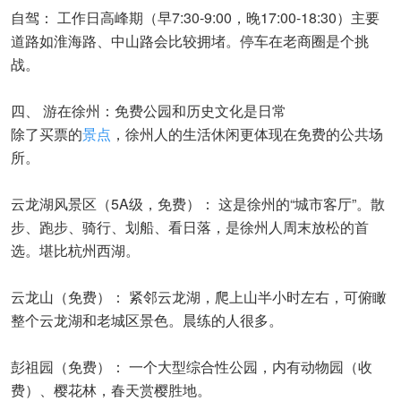
自驾： 工作日高峰期（早7:30-9:00，晚17:00-18:30）主要
道路如淮海路、中山路会比较拥堵。停车在老商圈是个挑
战。
四、 游在徐州：免费公园和历史文化是日常
除了买票的
景点
，徐州人的生活休闲更体现在免费的公共场
所。
云龙湖风景区（5A级，免费）： 这是徐州的“城市客厅”。散
步、跑步、骑行、划船、看日落，是徐州人周末放松的首
选。堪比杭州西湖。
云龙山（免费）： 紧邻云龙湖，爬上山半小时左右，可俯瞰
整个云龙湖和老城区景色。晨练的人很多。
彭祖园（免费）： 一个大型综合性公园，内有动物园（收
费）、樱花林，春天赏樱胜地。