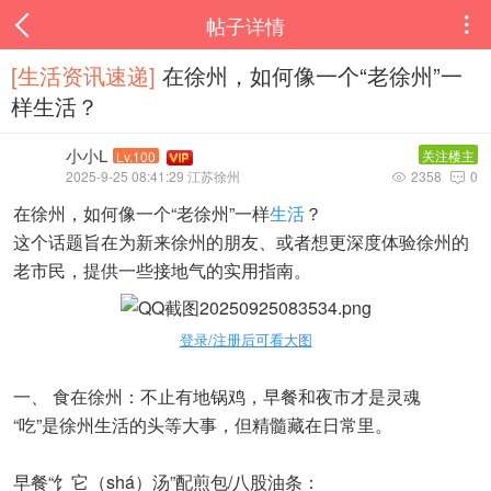
帖子详情

[生活资讯速递‌]
在徐州，如何像一个“老徐州”一
样生活？
小小L
关注楼主
Lv.100
2025-9-25 08:41:29 江苏徐州
2358
0


在徐州，如何像一个“老徐州”一样
生活
？
这个话题旨在为新来徐州的朋友、或者想更深度体验徐州的
老市民，提供一些接地气的实用指南。
登录/注册后可看大图
一、 食在徐州：不止有地锅鸡，早餐和夜市才是灵魂
“吃”是徐州生活的头等大事，但精髓藏在日常里。
早餐“饣它（shá）汤”配煎包/八股油条：