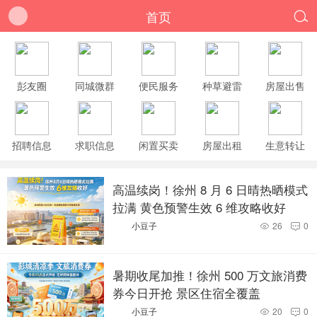
首页

彭友圈
同城微群
便民服务
种草避雷
房屋出售
招聘信息
求职信息
闲置买卖
房屋出租
生意转让
高温续岗！徐州 8 月 6 日晴热晒模式
拉满 黄色预警生效 6 维攻略收好
小豆子
26
0


暑期收尾加推！徐州 500 万文旅消费
券今日开抢 景区住宿全覆盖
小豆子
20
0

