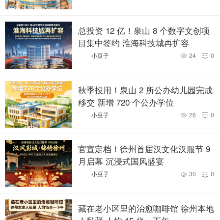
总投资 12 亿！泉山 8 个数字文创项
目集中签约 淮海科技城再扩容
小豆子
24
0


秋季投用！泉山 2 所公办幼儿园完成
移交 新增 720 个公办学位
小豆子
26
0


官宣定档！徐州首届汉文化汉服节 9
月启幕 沉浸式国风盛宴
小豆子
30
0


藏在老小区里的治愈咖啡馆 徐州本地