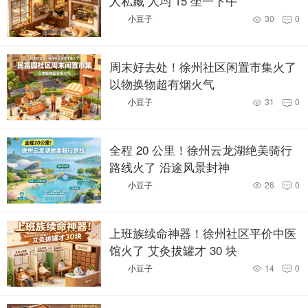
人私藏 人均 15 坐一下午
小豆子
30
0


周末好去处！徐州社区闲置市集火了
以物换物超有烟火气
小豆子
31
0


全程 20 公里！徐州云龙湖绝美骑行
路线火了 沿途风景封神
小豆子
26
0


上班族续命神器！徐州社区平价中医
馆火了 艾灸拔罐才 30 块
小豆子
14
0

