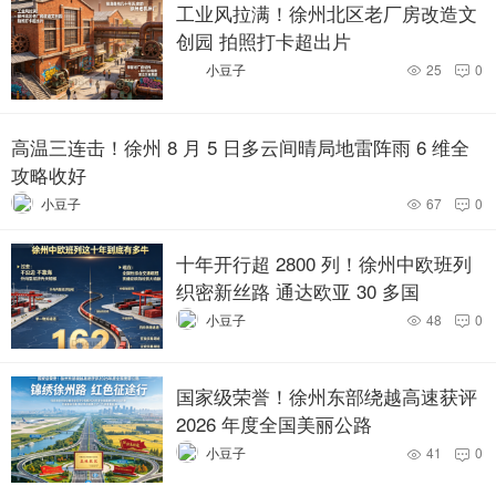
工业风拉满！徐州北区老厂房改造文
创园 拍照打卡超出片
小豆子
25
0


高温三连击！徐州 8 月 5 日多云间晴局地雷阵雨 6 维全
攻略收好
小豆子
67
0


十年开行超 2800 列！徐州中欧班列
织密新丝路 通达欧亚 30 多国
小豆子
48
0


国家级荣誉！徐州东部绕越高速获评
2026 年度全国美丽公路
小豆子
41
0

