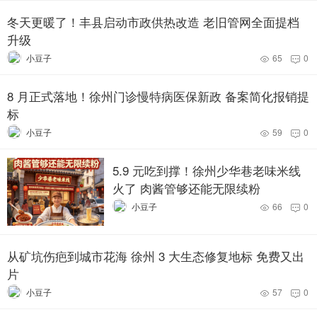
冬天更暖了！丰县启动市政供热改造
老旧管网全面提档升级
小豆子
65
0


8 月正式落地！徐州门诊慢特病医保
新政 备案简化报销提标
小豆子
59
0


5.9 元吃到撑！徐州少华巷老味米线
火了 肉酱管够还能无限续粉
小豆子
66
0


从矿坑伤疤到城市花海 徐州 3 大生态
修复地标 免费又出片
小豆子
57
0

