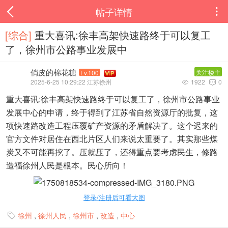
帖子详情

[综合]
重大喜讯:徐丰高架快速路终于可以复工
了，徐州市公路事业发展中
俏皮的棉花糖
关注楼主
Lv.100
2025-6-25 10:29:22 江苏徐州
1922
0


重大喜讯:徐丰高架快速路终于可以复工了，徐州市公路事业
发展中心的申请，终于得到了江苏省自然资源厅的批复，这
项快速路改造工程压覆矿产资源的矛盾解决了。这个迟来的
官方文件对居住在西北片区人们来说太重要了。其实那些煤
炭又不可能再挖了。压就压了，还得重点要考虑民生，修路
造福徐州人民是根本。民心所向！
登录/注册后可看大图
徐州
,
徐州人民
,
徐州市
,
改造
,
中心
