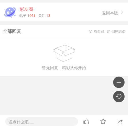
彭友圈
返回本版

帖子
1961
关注
13
全部回复
看全部
倒序浏览



暂无回复，精彩从你开始





说点什么吧.....