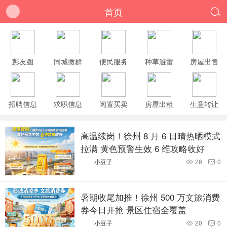
首页

彭友圈
同城微群
便民服务
种草避雷
房屋出售
招聘信息
求职信息
闲置买卖
房屋出租
生意转让
高温续岗！徐州 8 月 6 日晴热晒模式
拉满 黄色预警生效 6 维攻略收好
小豆子
26
0


暑期收尾加推！徐州 500 万文旅消费
券今日开抢 景区住宿全覆盖
小豆子
20
0

