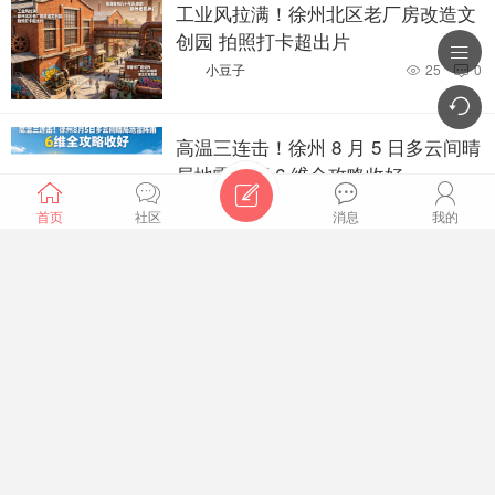
工业风拉满！徐州北区老厂房改造文
创园 拍照打卡超出片

小豆子
25
0



高温三连击！徐州 8 月 5 日多云间晴
局地雷阵雨 6 维全攻略收好





小豆子
67
0


首页
社区
消息
我的
十年开行超 2800 列！徐州中欧班列织密新丝路 通达欧亚
30 多国
彭友圈
去爆料
商家入驻
发布招聘
小豆子
48
0


国家级荣誉！徐州东部绕越高速获评 2026 年度全国美丽
发布求职
发布租房
生意转让
闲置二手
公路
小豆子
41
0


