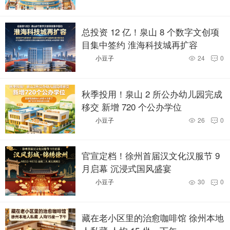
总投资 12 亿！泉山 8 个数字文创项
目集中签约 淮海科技城再扩容
小豆子
24
0


秋季投用！泉山 2 所公办幼儿园完成
移交 新增 720 个公办学位
小豆子
26
0


官宣定档！徐州首届汉文化汉服节 9
月启幕 沉浸式国风盛宴
小豆子
30
0


藏在老小区里的治愈咖啡馆 徐州本地