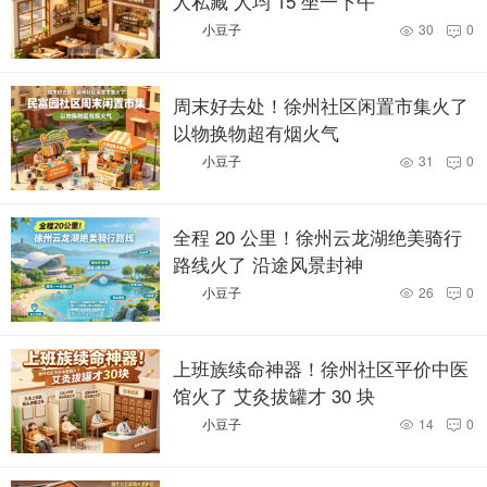
人私藏 人均 15 坐一下午
小豆子
30
0


周末好去处！徐州社区闲置市集火了
以物换物超有烟火气
小豆子
31
0


全程 20 公里！徐州云龙湖绝美骑行
路线火了 沿途风景封神
小豆子
26
0


上班族续命神器！徐州社区平价中医
馆火了 艾灸拔罐才 30 块
小豆子
14
0

