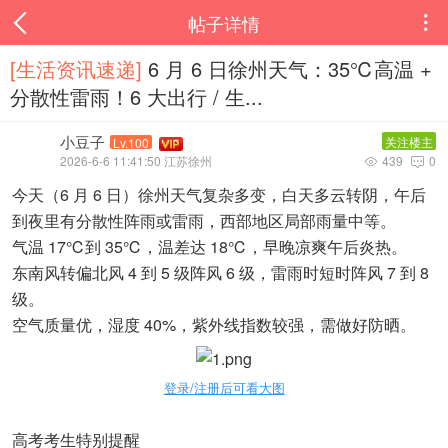
帖子详情

[生活资讯速递‌]
6 月 6 日徐州天气：35℃高温 +
分散性雷雨！6 大出行 / 生...
小豆子
关注楼主
Lv.100
2026-6-6 11:41:50 江苏徐州
439
0


今天（6 月 6 日）徐州天气复杂多变，白天多云转阴，午后
到夜里有分散性阵雨或雷雨，西部地区局部雨量中等。
气温 17℃到 35℃，温差达 18℃，早晚凉爽午后炎热。
东南风转偏北风 4 到 5 级阵风 6 级，雷雨时短时阵风 7 到 8
级。
空气质量优，湿度 40%，紫外线指数较强，需做好防晒。
登录/注册后可看大图
高考考生特别提醒