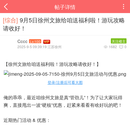
帖子详情

[综合]
9月5日徐州文旅给咱送福利啦！游玩攻略
请收好！
Cccc
关注楼主
Lv.100
2025-9-5 09:39:19 江苏徐州
1682
0


【徐州文旅给咱送福利啦！游玩攻略请收好！】
登录/注册后可看大图
俺的乖乖，最近咱徐州文旅是真“管劲儿”！为了让大家玩得
爽，直接甩出一波“硬核”优惠，赶紧来看看有啥好玩的吧！
近期热门活动 & 优惠：