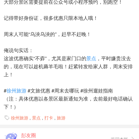
大部分景区需要提前在公众号或小程序预约，别跑空！
记得带好身份证，很多优惠只限本地人哦！
周末人可能“乌泱乌泱的”，赶早不赶晚！
俺说句实话：
这波优惠确实“不孬”，尤其是家门口的
景点
，平时嫌贵没去
的，现在可以趁机薅羊毛啦！赶紧转发给家人群，周末安排
上！
#
徐州旅游
#文旅优惠 #周末去哪玩 #徐州遛娃指南
（注：具体优惠以各景区最新通知为准，去前最好电话确认
下！）
徐州旅游
,
景点
,
打卡
,
旅游

彭友圈
返回本版
