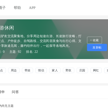
圈子
帮助
APP
游休闲
城驴友交流聚集地。分享周边短途出游、长途旅行攻略，打
+ 收藏
景点、户外徒步、自驾路线，交流民宿美食与出行心得。文
分享旅途见闻，邀约结伴出行，一起探寻各地风光。
发新帖
日:
0
主题:
92
排名:
22
景点
周边
带娃
情侣
家人
野炊
庄园
网红
精华
问答
内尚无主题