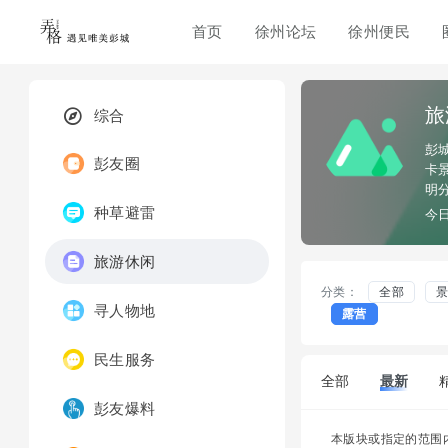
首页
徐州论坛
徐州便民
旅
综合
彭
彭友圈
卡
明
种草避雷
今
旅游休闲
分类：
全部
寻人物地
露营
民生服务
全部
最新
彭友爆料
本版块或指定的范围