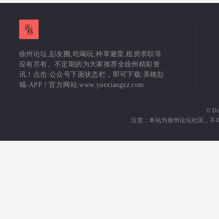
徐州论坛,彭友圈,吃喝玩,种草避雷,租房求职等
应有尽有。不定期的为大家推荐全徐州精彩资
讯！点击:公众号下面状态栏，即可下载:弄格彭
城-APP！官方网站:www.yuexiangxz.com
©
Di
注意：本站为徐州论坛社区，不对其