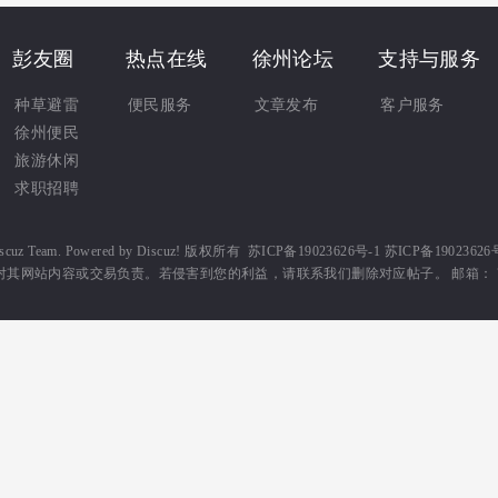
彭友圈
热点在线
徐州论坛
支持与服务
种草避雷
便民服务
文章发布
客户服务
徐州便民
旅游休闲
求职招聘
scuz Team.
Powered by
Discuz!
版权所有
苏ICP备19023626号-1 苏ICP备19023626
网站内容或交易负责。若侵害到您的利益，请联系我们删除对应帖子。 邮箱： 71588