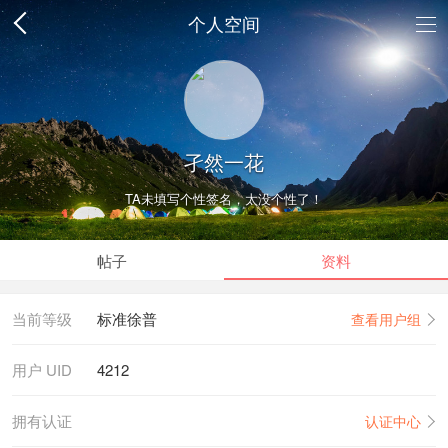
个人空间
孑然一花
TA未填写个性签名，太没个性了！
帖子
资料
当前等级
标准徐普
查看用户组
用户 UID
4212
拥有认证
认证中心