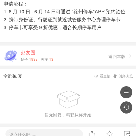
申请流程：
1. 6 月 10 日 - 6 月 14 日可通过 "徐州停车"APP 预约泊位
2. 携带身份证、行驶证到就近城管服务中心办理停车卡
3. 停车卡可享受 9 折优惠，适合长期停车用户
彭友圈
返回本版

帖子
1933
关注
13
全部回复
看全部
倒序浏览





暂无回复，精彩从你开始



说点什么吧.....