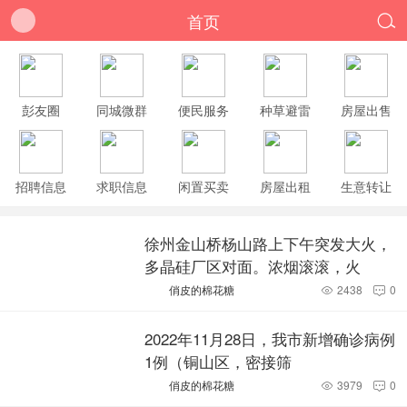
首页

彭友圈
同城微群
便民服务
种草避雷
房屋出售
招聘信息
求职信息
闲置买卖
房屋出租
生意转让
徐州金山桥杨山路上下午突发大火，
多晶硅厂区对面。浓烟滚滚，火
俏皮的棉花糖
2438
0


2022年11月28日，我市新增确诊病例
1例（铜山区，密接筛
俏皮的棉花糖
3979
0

