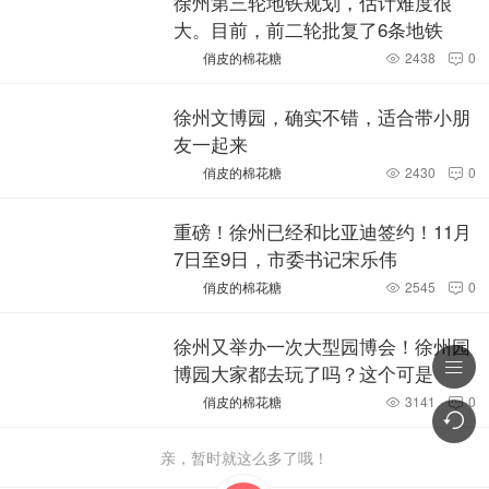
徐州第三轮地铁规划，估计难度很
大。目前，前二轮批复了6条地铁
俏皮的棉花糖
2438
0


徐州文博园，确实不错，适合带小朋
友一起来
俏皮的棉花糖
2430
0


重磅！徐州已经和比亚迪签约！11月
7日至9日，市委书记宋乐伟
俏皮的棉花糖
2545
0


徐州又举办一次大型园博会！徐州园

博园大家都去玩了吗？这个可是
俏皮的棉花糖
3141
0



亲，暂时就这么多了哦！