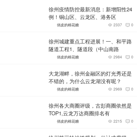
徐州疫情防控最新消息：新增阳性24
例！铜山区、云龙区、港务区
俏皮的棉花糖
2337
0


徐州城建重点工程进展！一、和平路
隧道工程1、隧道段（中山南路
俏皮的棉花糖
2984
0


大龙湖畔，徐州金融区的灯光秀还是
不错的，为什么云龙湖没有呢？
俏皮的棉花糖
2969
0


徐州各大商圈评级，古彭商圈依然是
TOP1,云龙万达商圈排名有
俏皮的棉花糖
2215
0

