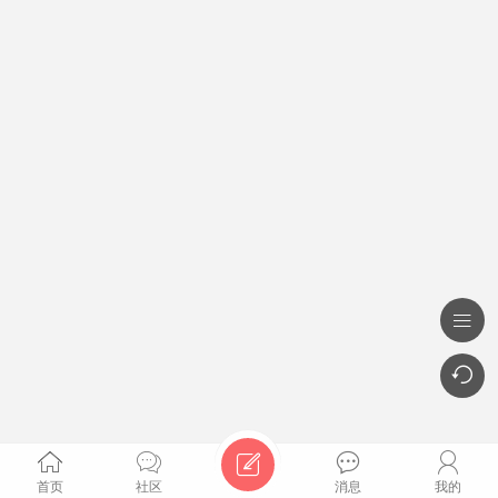







首页
社区
消息
我的