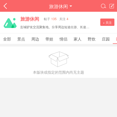
旅游休闲


旅游休闲
帖子
135
关注
4
+ 关注
彭城驴友交流聚集地。分享周边短途出游、长途旅行攻略，打卡景点、户外徒步、自驾路线，交流民宿美食与出行心得。文明分享旅途见闻，邀约结伴出行，一起探寻各地风光。
全部
景点
周边
带娃
情侣
家人
野炊
庄园

本版块或指定的范围内尚无主题