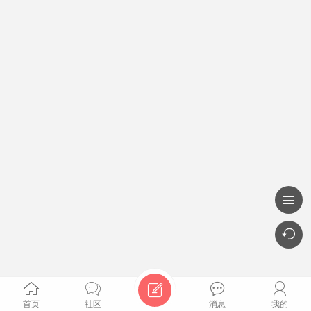







首页
社区
消息
我的