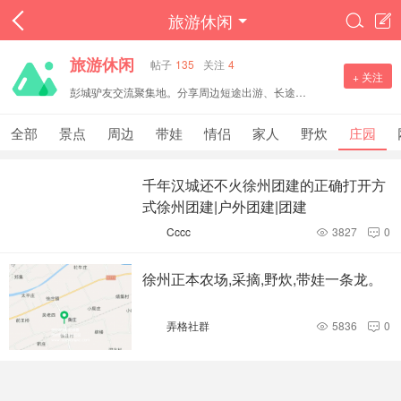
旅游休闲


旅游休闲
帖子
135
关注
4
+ 关注
彭城驴友交流聚集地。分享周边短途出游、长途旅行攻略，打卡景点、户外徒步、自驾路线，交流民宿美食与出行心得。文明分享旅途见闻，邀约结伴出行，一起探寻各地风光。
全部
景点
周边
带娃
情侣
家人
野炊
庄园
千年汉城还不火徐州团建的正确打开方
式徐州团建|户外团建|团建
Cccc
3827
0


徐州正本农场,采摘,野炊,带娃一条龙。
弄格社群
5836
0

