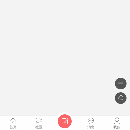







首页
社区
消息
我的