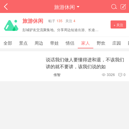
旅游休闲


旅游休闲
帖子
135
关注
4
+ 关注
彭城驴友交流聚集地。分享周边短途出游、长途旅行攻略，打卡景点、户外徒步、自驾路线，交流民宿美食与出行心得。文明分享旅途见闻，邀约结伴出行，一起探寻各地风光。
全部
景点
周边
带娃
情侣
家人
野炊
庄园
说话我们做人要懂得进和退，不该我们
讲的就不要讲，该我们说的如
传智
3326
0

