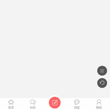







首页
社区
消息
我的