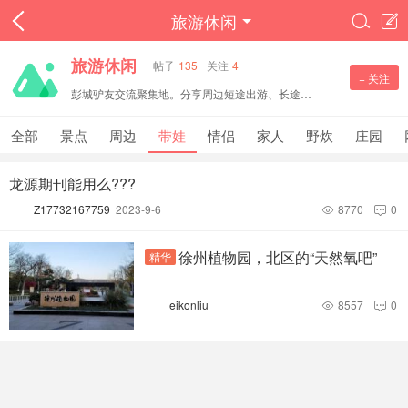
旅游休闲


旅游休闲
帖子
135
关注
4
+ 关注
彭城驴友交流聚集地。分享周边短途出游、长途旅行攻略，打卡景点、户外徒步、自驾路线，交流民宿美食与出行心得。文明分享旅途见闻，邀约结伴出行，一起探寻各地风光。
全部
景点
周边
带娃
情侣
家人
野炊
庄园
龙源期刊能用么???
Z17732167759
2023-9-6
8770
0


徐州植物园，北区的“天然氧吧”
精华
eikonliu
8557
0

