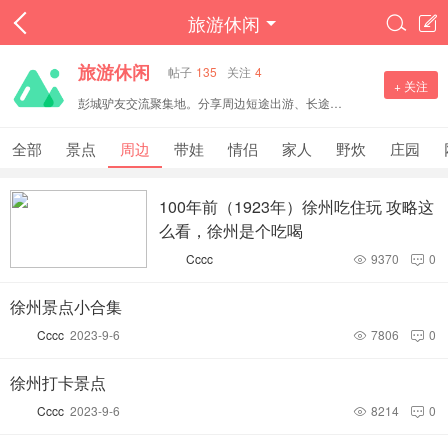
旅游休闲


旅游休闲
帖子
135
关注
4
+ 关注
彭城驴友交流聚集地。分享周边短途出游、长途旅行攻略，打卡景点、户外徒步、自驾路线，交流民宿美食与出行心得。文明分享旅途见闻，邀约结伴出行，一起探寻各地风光。
全部
景点
周边
带娃
情侣
家人
野炊
庄园
100年前（1923年）徐州吃住玩 攻略这
么看，徐州是个吃喝
Cccc
9370
0


徐州景点小合集
Cccc
2023-9-6
7806
0


徐州打卡景点
Cccc
2023-9-6
8214
0

