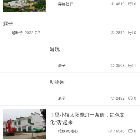
弄格社群
4619
0


露营
起叶子
2022-7-7
2832
0


游玩
豪子
3508
1


动物园
豪子
2482
0


丁里小镇太阳能灯一条街，红色文
化“活”起来
唯物VS唯心
16540
0

