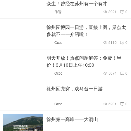
众生！曾经在苏州有一个有才
传智
3921
0


徐州园博园一日游，直接上图，景点太
多就不一一介绍啦！
Cccc
5110
0


明天开放！热点问题解答：免费！半
价！3月10日上午10:30
Cccc
5074
0


徐州回龙窝，戏马台一日游
Cccc
5201
0


徐州第一高峰——大洞山