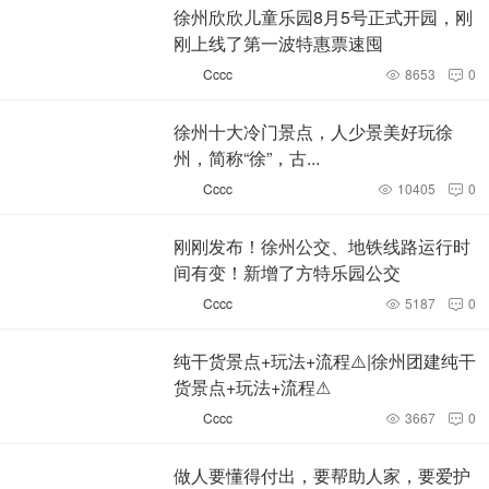
徐州欣欣儿童乐园8月5号正式开园，刚
刚上线了第一波特惠票速囤
Cccc
8653
0


徐州十大冷门景点，人少景美好玩徐
州，简称“徐”，古...
Cccc
10405
0


刚刚发布！徐州公交、地铁线路运行时
间有变！新增了方特乐园公交
Cccc
5187
0


纯干货景点+玩法+流程⚠️|徐州团建纯干
货景点+玩法+流程⚠
Cccc
3667
0


做人要懂得付出，要帮助人家，要爱护