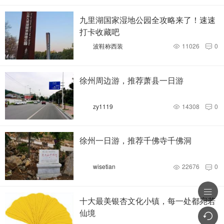
九里湖国家湿地公园全攻略来了！速速
打卡收藏吧
波鞋称西装
11026
0


徐州周边游，推荐萧县一日游
zy1119
14308
0


徐州一日游，推荐千佛寺千佛洞
wisetian
22676
0



十大最美银杏文化小镇，每一处都宛若
仙境
