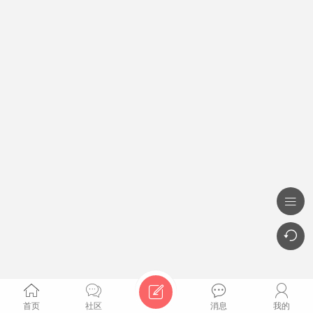







首页
社区
消息
我的