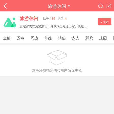
旅游休闲


旅游休闲
帖子
135
关注
4
+ 关注
彭城驴友交流聚集地。分享周边短途出游、长途旅行攻略，打卡景点、户外徒步、自驾路线，交流民宿美食与出行心得。文明分享旅途见闻，邀约结伴出行，一起探寻各地风光。
全部
景点
周边
带娃
情侣
家人
野炊
庄园

本版块或指定的范围内尚无主题